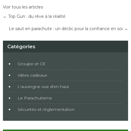
Post
Voir tous les articles
navigation
←
Top Gun : du rêve à la réalité
Le saut en parachute : un déclic pour la confiance en soi
→
Catégories
Groupe et CE
Idées cadeaux
L'auvergne vue d'en haut
Le Parachutisme
Sécurités et réglementation